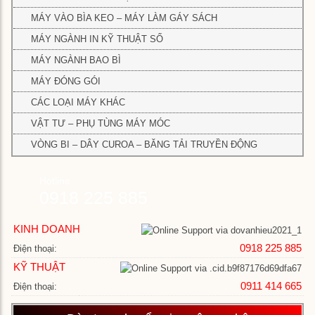
MÁY VÀO BÌA KEO – MÁY LÀM GÁY SÁCH
MÁY NGÀNH IN KỸ THUẬT SỐ
MÁY NGÀNH BAO BÌ
MÁY ĐÓNG GÓI
CÁC LOẠI MÁY KHÁC
VẬT TƯ – PHỤ TÙNG MÁY MÓC
VÒNG BI – DÂY CUROA – BĂNG TẢI TRUYỀN ĐỘNG
Hotline
0918 225 885
KINH DOANH
0918 225 885
Điện thoại:
KỸ THUẬT
0911 414 665
Điện thoại: