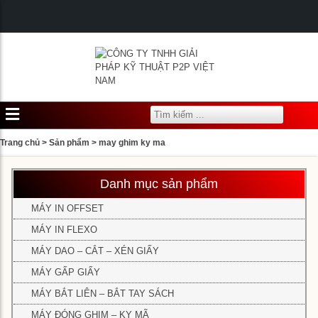
Trang chủ
>
Sản phẩm
>
may ghim ky ma
Danh mục sản phẩm
MÁY IN OFFSET
MÁY IN FLEXO
MÁY DAO – CẮT – XÉN GIẤY
MÁY GẤP GIẤY
MÁY BẮT LIÊN – BẮT TAY SÁCH
MÁY ĐÓNG GHIM – KỴ MÃ