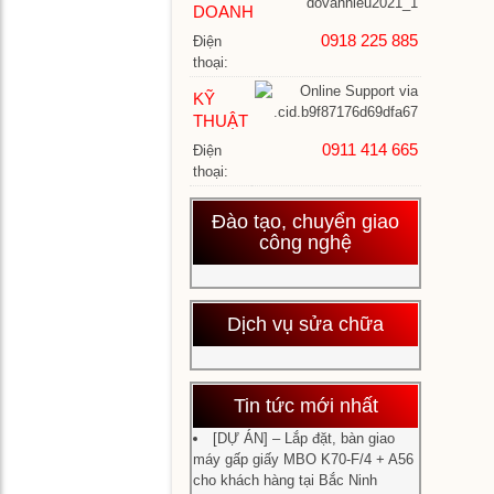
BÌA
bìa
DOANH
KEO
ke
0918 225 885
Điện
–
1
thoại:
MÁY
cử
LÀM
KỸ
GÁY
THUẬT
Má
SÁCH
và
0911 414 665
Điện
bìa
thoại:
MÁY
ke
Má
GẤP-
4
gấ
Đào tạo, chuyển giao
XẾP-
cử
tờ
công nghệ
GẠT
rơi
GIẤY
–
Má
Sá
và
hư
Dịch vụ sửa chữa
MÁY
bìa
Má
dẫ
BẮT
ke
bắt
LIÊN
nh
liê
–
cử
Má
–
Tin tức mới nhất
BẮT
gấ
Má
TAY
tay
đó
[DỰ ÁN] – Lắp đặt, bàn giao
Hệ
SÁCH
sá
sá
máy gấp giấy MBO K70-F/4 + A56
th
tự
cho khách hàng tại Bắc Ninh
là
độ