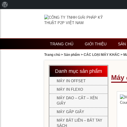
Giới
thiệu
về
WordPress
TRANG CHỦ
GIỚI THIỆU
SẢN
Trang chủ
>
Sản phẩm
>
CÁC LOẠI MÁY KHÁC
>
M
MÁY
CHẾ
BẢN
Danh mục sản phẩm
Máy 
MÁY IN OFFSET
MÁY
Má
IN
in
MÁY IN FLEXO
OFFS
off
MÁY DAO – CẮT – XÉN
1
GIẤY
mà
MÁY
MÁY GẤP GIẤY
IN
LETT
Má
MÁY BẮT LIÊN – BẮT TAY
in
SÁCH