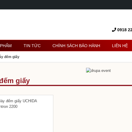
0918 22
 PHẨM
TIN TỨC
CHÍNH SÁCH BẢO HÀNH
LIÊN HỆ
áy đếm giấy
đếm giấy
y
ET
set
u
ERPRESS
y